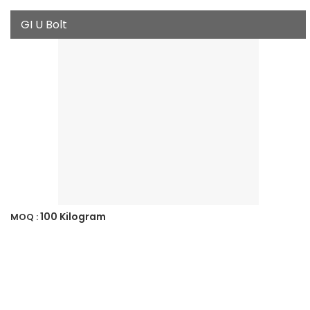
GI U Bolt
100 Kilogram
MOQ :